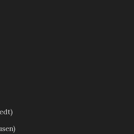
edt)
usen)