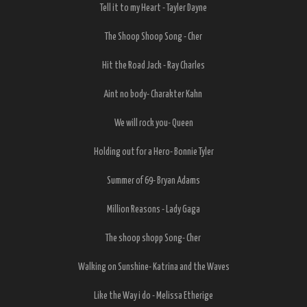
Tell it to my Heart - Tayler Dayne
The Shoop Shoop Song - Cher
Hit the Road Jack - Ray Charles
Aint no body- Charakter Kahn
We will rock you- Queen
Holding out for a Hero- Bonnie Tyler
Summer of 69- Bryan Adams
Million Reasons - Lady Gaga
The shoop shopp Song- Cher
Walking on Sunshine- Katrina and the Waves
Like the Way i do - Melissa Etherige