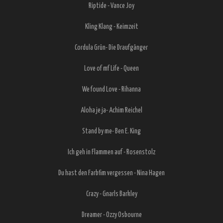
Riptide - Vance Joy
Kling Klang - Keimzeit
Cordula Grün- Die Draufgänger
Love of mf Life - Queen
We found Love - Rihanna
Aloha je ja- Achim Reichel
Stand by me- Ben E. King
Ich geh in Flammen auf - Rosenstolz
Du hast den Farbfim vergessen - Nina Hagen
Crazy - Gnarls Barkley
Dreamer - Ozzy Osbourne