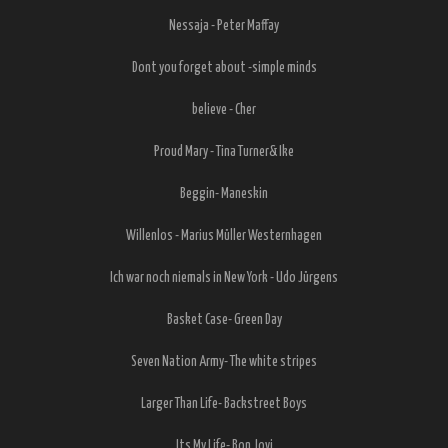
Nessaja - Peter Maffay
Dont you forget about -simple minds
believe - Cher
Proud Mary - Tina Turner& Ike
Beggin- Maneskin
Willenlos - Marius Müller Westernhagen
Ich war noch niemals in New York - Udo Jürgens
Basket Case- Green Day
Seven Nation Army- The white stripes
Larger Than Life- Backstreet Boys
Its My Life- Bon Jovi