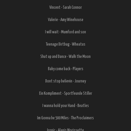
Vincent - Sarah Connor
Valerie - Amy Winehouse
I will wait - Mumford and son
Teenage Dirtbag - Wheatus
Shut up and Dance - Walk the Moon
Baby come back - Players
Dont stop believin - Journey
Ein Kompliment - Sportfeunde Stiller
I wanna hold your Hand - Beatles
Im Gonna be 500 Miles - The Proclaimers
Ironic - Alanis Morissette