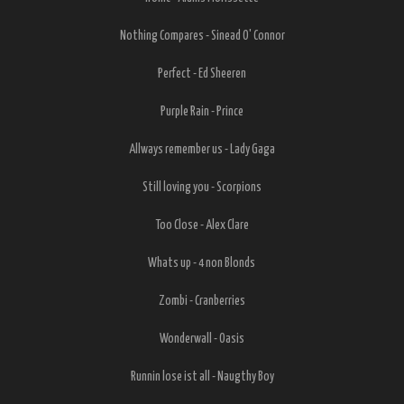
Nothing Compares - Sinead O' Connor
Perfect - Ed Sheeren
Purple Rain - Prince
Allways remember us - Lady Gaga
Still loving you - Scorpions
Too Close - Alex Clare
Whats up - 4 non Blonds
Zombi - Cranberries
Wonderwall - Oasis
Runnin lose ist all - Naugthy Boy