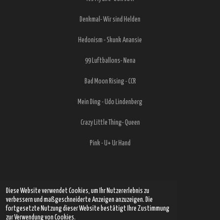
Denkmal- Wir sind Helden
Hedonism - Skunk Anansie
99 Luftballons- Nena
Bad Moon Rising - CCR
Mein Ding - Udo Lindenberg
Crazy Little Thing- Queen
Pink - U+ Ur Hand
Diese Website verwendet Cookies, um Ihr Nutzererlebnis zu
verbessern und maßgeschneiderte Anzeigen anzuzeigen. Die
fortgesetzte Nutzung dieser Website bestätigt Ihre Zustimmung
zur Verwendung von Cookies.